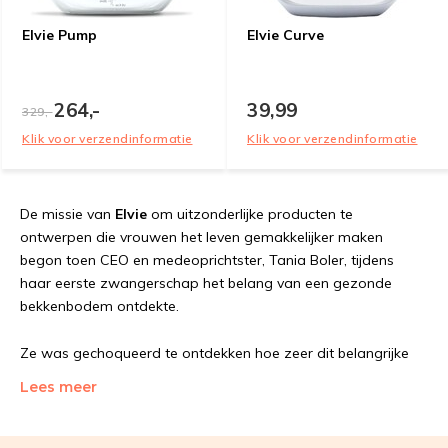
Elvie Pump
Elvie Curve
264,-
39,99
329,-
Klik voor verzendinformatie
Klik voor verzendinformatie
De missie van
Elvie
om uitzonderlijke producten te
ontwerpen die vrouwen het leven gemakkelijker maken
begon toen CEO en medeoprichtster, Tania Boler, tijdens
haar eerste zwangerschap het belang van een gezonde
bekkenbodem ontdekte.
Ze was gechoqueerd te ontdekken hoe zeer dit belangrijke
deel van de postnatale zorg werd verwaarloosd en dit
Lees meer
inspireerde haar om de Elvie Trainer, de kleinste en slimste
bekkenbodemtrainer te ontwerpen. Het tweede product, de
Elvie Pump, is een revolutionaire, geluidloze, draagbare