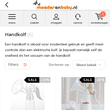
0
menu
zoeken
inloggen
service
winkelwagen
Handkolf
(6)
Een handkolf is ideaal voor incidenteel gebruik en geeft meer
controle dan een elektrische kolf. Je bepaalt namelijk zelf de
snelheid én het vacuüm van de handkolf.
Filters
Sorteren op:
SALE
-34%
SALE
-40%