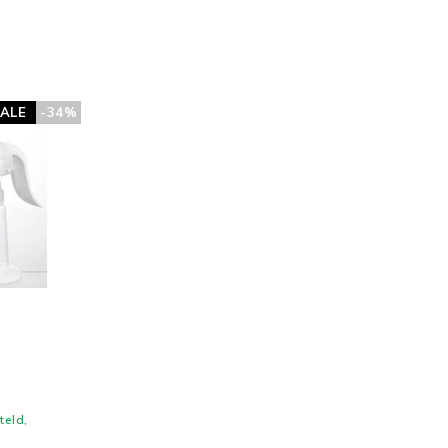
ALE
-34%
teld,