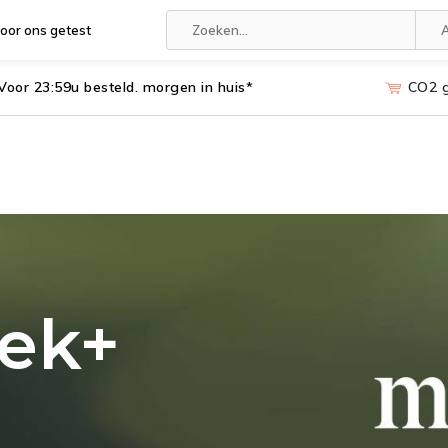
oor ons getest
A
Voor 23:59u besteld. morgen in huis*
CO2 
iek+