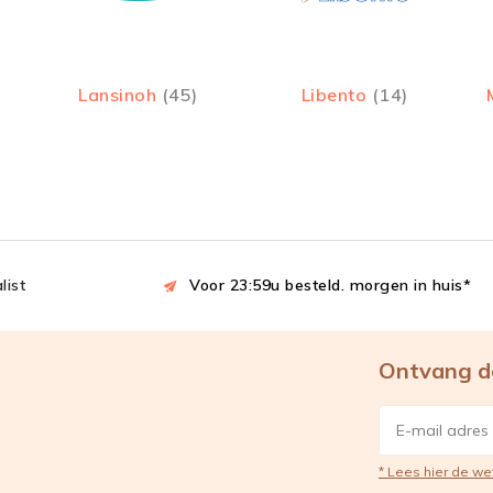
Lansinoh
(45)
Libento
(14)
list
Voor 23:59u besteld. morgen in huis*
Ontvang d
* Lees hier de we