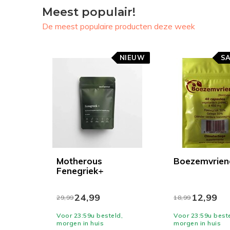
Meest populair!
De meest populaire producten deze week
NIEUW
SA
Motherous
Boezemvrien
Fenegriek+
24,99
12,99
29,99
18,99
Voor 23:59u besteld,
Voor 23:59u beste
morgen in huis
morgen in huis