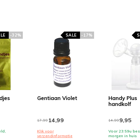
LE
-32%
SALE
-17%
S
djes
Gentiaan Violet
Handy Plus
handkolf
14,99
9,95
17,99
14,99
ld,
Klik voor
Voor 23:59u bes
verzendinformatie
morgen in huis