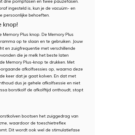
uit drie pompfasen en twee pauzefasen.
f ingesteld is, kun je de vacuüm- en
e persoonlijke behoeften.
e knop!
de Memory Plus knop. De Memory Plus
rogramma op te slaan en te gebruiken. Jouw
ht en zuigfrequentie met verschillende
evonden die je melk het beste laten
 de Memory Plus-knop te drukken. Met
voorgaande afkolfsessies op, waarna deze
 keer dat je gaat kolven. En dat met
thoud dus je gehele afkolfsessie en niet
ssa borstkolf de afkolftijd onthoudt, stopt
 borstkolven bootsen het zuiggedrag van
itme, waardoor de toeschietreflex
t. Dit wordt ook wel de stimulatiefase