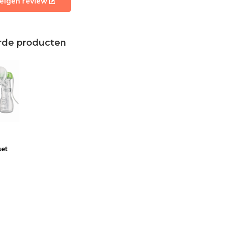
e eigen review
rde producten
t
set