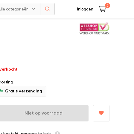
0
lle categorieën
Inloggen
tverkocht
 korting
Gratis verzending
Niet op voorraad
u besteld. morgen in huis