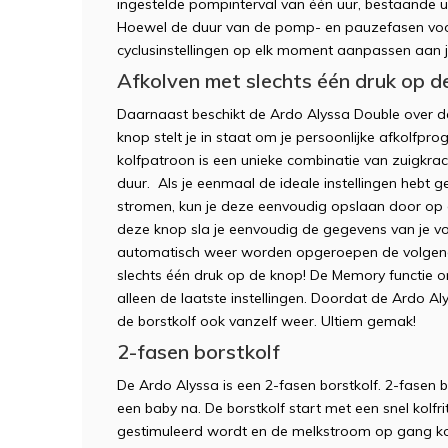
ingestelde pompinterval van één uur, bestaande 
Hoewel de duur van de pomp- en pauzefasen voora
cyclusinstellingen op elk moment aanpassen aan j
Afkolven met slechts één druk op d
Daarnaast beschikt de Ardo Alyssa Double over 
knop stelt je in staat om je persoonlijke afkolfp
kolfpatroon is een unieke combinatie van zuigkrac
duur. Als je eenmaal de ideale instellingen hebt g
stromen, kun je deze eenvoudig opslaan door op
deze knop sla je eenvoudig de gegevens van je 
automatisch weer worden opgeroepen de volgende
slechts één druk op de knop! De Memory functie on
alleen de laatste instellingen. Doordat de Ardo Aly
de borstkolf ook vanzelf weer. Ultiem gemak!
2-fasen borstkolf
De Ardo Alyssa is een 2-fasen borstkolf. 2-fasen
een baby na. De borstkolf start met een snel kolfr
gestimuleerd wordt en de melkstroom op gang kom