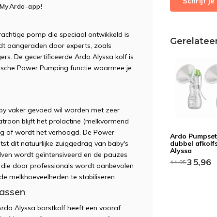
Schrijf j
 MyArdo-app!
krachtige pomp die speciaal ontwikkeld is
Gerelatee
t aangeraden door experts, zoals
rs. De gecertificeerde Ardo Alyssa kolf is
tische Power Pumping functie waarmee je
baby vaker gevoed wil worden met zeer
atroon blijft het prolactine (melkvormend
g of wordt het verhoogd. De Power
Ardo Pumpse
st dit natuurlijke zuiggedrag van baby's
dubbel afkolf
Alyssa
olven wordt geïntensiveerd en de pauzes
35,96
44,95
die door professionals wordt aanbevolen
e melkhoeveelheden te stabiliseren.
passen
do Alyssa borstkolf heeft een vooraf