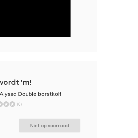
wordt 'm!
Alyssa Double borstkolf
(0)
-
Niet op voorraad