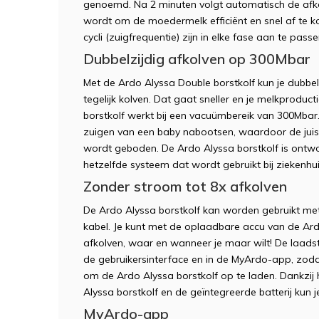
genoemd. Na 2 minuten volgt automatisch de afko
wordt om de moedermelk efficiënt en snel af te ko
cycli (zuigfrequentie) zijn in elke fase aan te pass
Dubbelzijdig afkolven op 300Mbar
Met de Ardo Alyssa Double borstkolf kun je dubbel
tegelijk kolven. Dat gaat sneller en je melkproduct
borstkolf werkt bij een vacuümbereik van 300Mbar
zuigen van een baby nabootsen, waardoor de juis
wordt geboden. De Ardo Alyssa borstkolf is ontwor
hetzelfde systeem dat wordt gebruikt bij ziekenhu
Zonder stroom tot 8x afkolven
De Ardo Alyssa borstkolf kan worden gebruikt met
kabel. Je kunt met de oplaadbare accu van de Ard
afkolven, waar en wanneer je maar wilt! De laadsta
de gebruikersinterface en in de MyArdo-app, zodat
om de Ardo Alyssa borstkolf op te laden. Dankzi
Alyssa borstkolf en de geïntegreerde batterij kun j
MyArdo-app