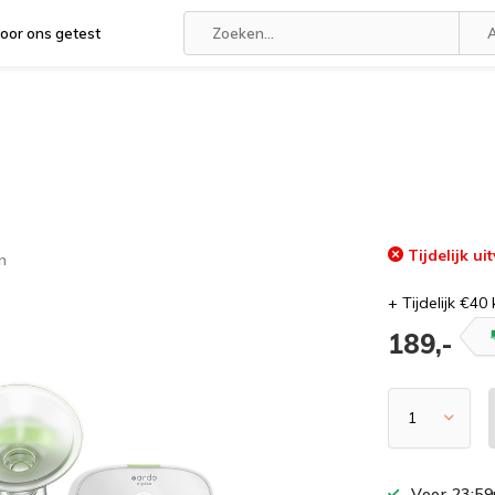
oor ons getest
A
Tijdelijk ui
n
+ Tijdelijk €40
189,-
Voor 23:59