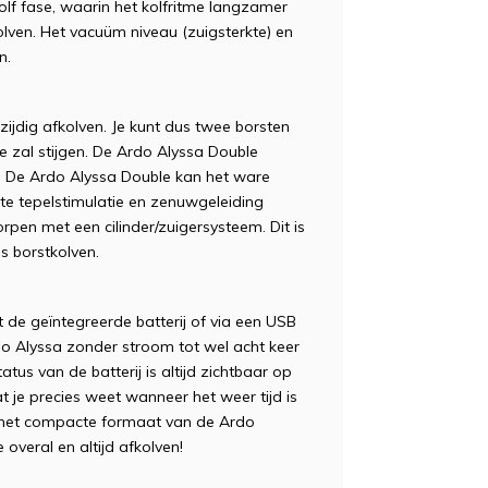
lf fase, waarin het kolfritme langzamer
lven. Het vacuüm niveau (zuigsterkte) en
en.
zijdig afkolven. Je kunt dus twee borsten
ie zal stijgen. De Ardo Alyssa Double
. De Ardo Alyssa Double kan het ware
te tepelstimulatie en zenuwgeleiding
pen met een cilinder/zuigersysteem. Dit is
is borstkolven.
 de geïntegreerde batterij of via een USB
o Alyssa zonder stroom tot wel acht keer
tus van de batterij is altijd zichtbaar op
 je precies weet wanneer het weer tijd is
j het compacte formaat van de Ardo
e overal en altijd afkolven!