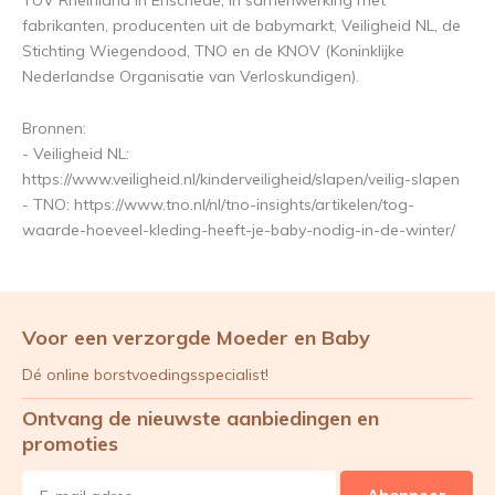
TÜV Rheinland in Enschede, in samenwerking met
fabrikanten, producenten uit de babymarkt, Veiligheid NL, de
Stichting Wiegendood, TNO en de KNOV (Koninklijke
Nederlandse Organisatie van Verloskundigen).
Bronnen:
- Veiligheid NL:
https://www.veiligheid.nl/kinderveiligheid/slapen/veilig-slapen
- TNO: https://www.tno.nl/nl/tno-insights/artikelen/tog-
waarde-hoeveel-kleding-heeft-je-baby-nodig-in-de-winter/
Voor een verzorgde Moeder en Baby
Dé online borstvoedingsspecialist!
Ontvang de nieuwste aanbiedingen en
promoties