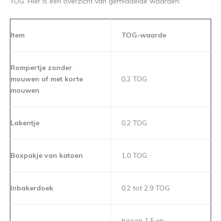
TOG. Hier is een overzicht van gemiddelde waarden:
Item
TOG-waarde
Rompertje zonder
mouwen of met korte
0,2 TOG
mouwen
Lakentje
0,2 TOG
Boxpakje van katoen
1,0 TOG
Inbakerdoek
0,2 tot 2,9 TOG
tussen 1,5 en