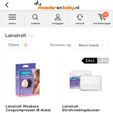
0
menu
zoeken
inloggen
service
winkelwagen
Lansinoh
(4)
Filters
Sorteren op:
SALE
-40%
Lansinoh Wasbare
Lansinoh
Zoogcompressen (8 stuks)
Borstvoedingskussen