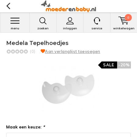
0
menu
zoeken
inloggen
service
winkelwagen
Medela Tepelhoedjes
(0)
Aan verlanglijst toevoegen
SALE
-20%
Maak een keuze:
*