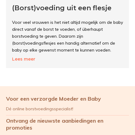
(Borst)voeding uit een flesje
Voor veel vrouwen is het niet altijd mogelijk om de baby
direct vanaf de borst te voeden, of überhaupt
borstvoeding te geven. Daarom zijn
(borst)voedingsflesjes een handig alternatief om de
baby op elke gewenst moment te kunnen voeden.
Lees meer
Typen flesjes
In het assortiment hebben wij diverse melkflesjes zodat
er altijd een gewenst product bij zit. Zo zijn er flesjes
die geschikt zijn voor zowel het voeden van de baby als
Voor een verzorgde Moeder en Baby
ook voor het afkolven en bewaren van de moedermelk.
Naar wens zijn diverse flessen uit te bereiden met extra
Dé online borstvoedingsspecialist!
spenen voor op de flessen. Zo zijn er spenen die juist
Ontvang de nieuwste aanbiedingen en
sneller of langzamer de melk doorlaten. Ook zijn enkele
promoties
flessen uitgerust met een zogenaamd ‘Air Ventilation
System’, dit zorgt ervoor dat er minder lucht ingeslikt