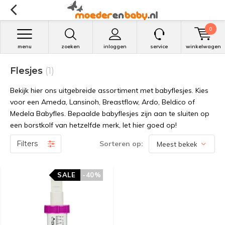
0
menu
zoeken
inloggen
service
winkelwagen
Flesjes
(1)
Bekijk hier ons uitgebreide assortiment met babyflesjes. Kies
voor een Ameda, Lansinoh, Breastflow, Ardo, Beldico of
Medela Babyfles. Bepaalde babyflesjes zijn aan te sluiten op
een borstkolf van hetzelfde merk, let hier goed op!
Filters
Sorteren op:
SALE
SALE
-40%
-40%