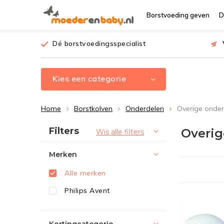
Borstvoeding geven
D
Dé borstvoedingsspecialist
Kies een categorie
Home
Borstkolven
Onderdelen
Overige onder
Sorteren op:
Filters
Overi
Wis alle filters
Merken
Alle merken
Philips Avent