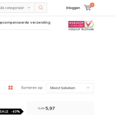
0
lle categorieën
Inloggen
gecompenseerde verzending
Sorteren op:
5,97
9,95
SALE
-40%