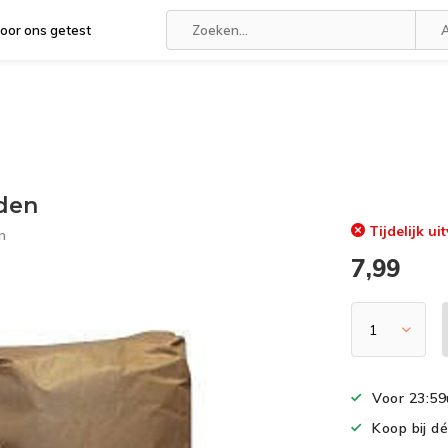
oor ons getest
A
den
Tijdelijk ui
n
7,99
Voor 23:59
Koop bij d