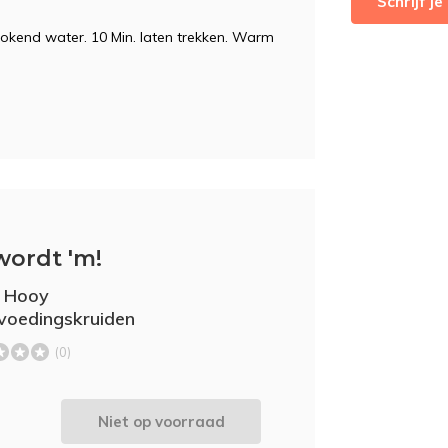
Schrijf j
kokend water. 10 Min. laten trekken. Warm
wordt 'm!
 Hooy
voedingskruiden
(0)
Niet op voorraad