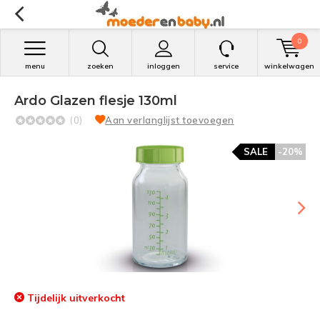
0
menu
zoeken
inloggen
service
winkelwagen
Ardo Glazen flesje 130ml
(0)
Aan verlanglijst toevoegen
SALE
-20%
Tijdelijk uitverkocht