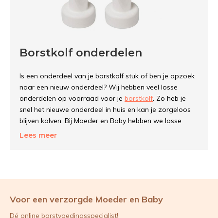
Borstkolf onderdelen
Is een onderdeel van je borstkolf stuk of ben je opzoek
naar een nieuw onderdeel? Wij hebben veel losse
onderdelen op voorraad voor je
borstkolf
. Zo heb je
snel het nieuwe onderdeel in huis en kan je zorgeloos
blijven kolven. Bij Moeder en Baby hebben we losse
onderdelen van Ameda, Ardo, Difrax, Philips Avent,
Lees meer
Spectra, Lansinoh en Medela.
In onze webwinkel vind je onder andere:
- Membranen
Voor een verzorgde Moeder en Baby
- Pompunits
- Slangen
Dé online borstvoedingsspecialist!