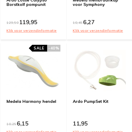
Ardo Losse Calypso
Medela membraankap
Borstkolf pompunit
voor Symphony
119,95
6,27
129,50
10,45
Klik voor verzendinformatie
Klik voor verzendinformatie
SALE
-40%
Medela Harmony hendel
Ardo PumpSet Kit
6,15
11,95
10,25
Klik voor verzendinformatie
Klik voor verzendinformatie