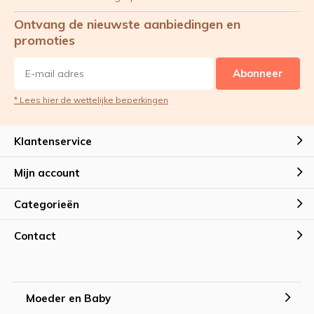
- Auto adapter
- En nog veel meer
Ontvang de nieuwste aanbiedingen en
promoties
Abonneer
* Lees hier de wettelijke beperkingen
Klantenservice
Mijn account
Categorieën
Contact
Moeder en Baby