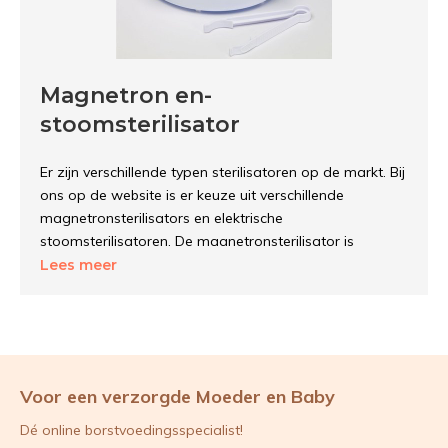
Magnetron en-
stoomsterilisator
Er zijn verschillende typen sterilisatoren op de markt. Bij
ons op de website is er keuze uit verschillende
magnetronsterilisators en elektrische
stoomsterilisatoren. De magnetronsterilisator is
bedoeld om in de magnetron te steriliseren. De
Lees meer
stoomsterilisator steriliseert door middel van stoom.
Een sterilisator is zeer effectief om babyflessen,
babyspenen en andere babyartikelen in schoon te
maken en te desinfecteren. Op deze manier bewaar je
de babyspullen altijd schoon en hygiënisch.
Voor een verzorgde Moeder en Baby
Onderweg en geen sterilisator
Dé online borstvoedingsspecialist!