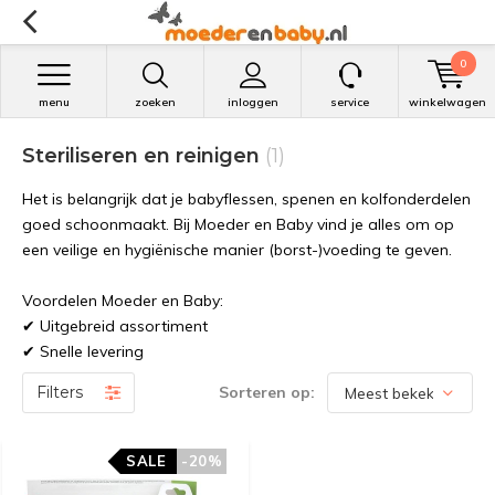
0
menu
zoeken
inloggen
service
winkelwagen
Steriliseren en reinigen
(1)
Het is belangrijk dat je babyflessen, spenen en kolfonderdelen
goed schoonmaakt. Bij Moeder en Baby vind je alles om op
een veilige en hygiënische manier (borst-)voeding te geven.
Voordelen Moeder en Baby:
✔ Uitgebreid assortiment
✔ Snelle levering
Filters
Sorteren op:
SALE
SALE
-20%
-20%