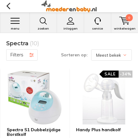
0
menu
zoeken
inloggen
service
winkelwagen
Spectra
(10)
Filters
Sorteren op:
SALE
SALE
-34%
-34%
Spectra S1 Dubbelzijdige
Handy Plus handkolf
Borstkolf