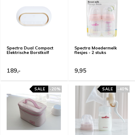
Spectra Dual Compact
Spectra Moedermelk
Elektrische Borstkolf
flesjes - 2 stuks
189,-
9,95
SALE
SALE
-20%
-20%
SALE
SALE
-40%
-40%