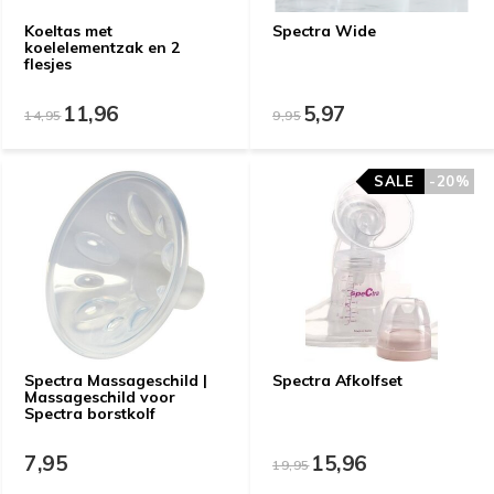
Koeltas met
Spectra Wide
koelelementzak en 2
flesjes
11,96
5,97
14,95
9,95
SALE
SALE
-20%
-20%
Spectra Massageschild |
Spectra Afkolfset
Massageschild voor
Spectra borstkolf
7,95
15,96
19,95